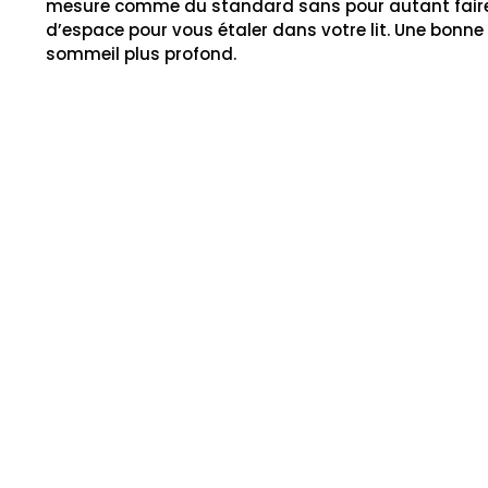
mesure comme du standard sans pour autant faire d
d’espace pour vous étaler dans votre lit. Une bonn
sommeil plus profond.
A vous de belles nuits qui préparent de belles journé
C’est pourquoi, nous vous invitons à venir découvrir
N’attendez plus, venez essayer nos matelas et déc
https://www.instagram.com/oxliterie/