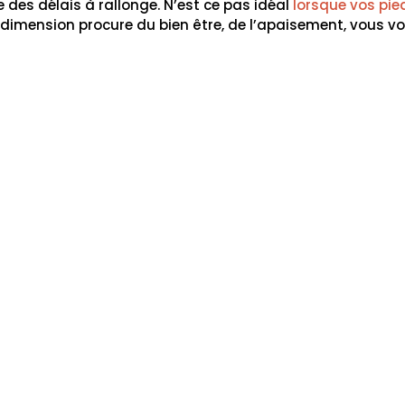
es délais à rallonge. N’est ce pas idéal
lorsque vos pie
e dimension procure du bien être, de l’apaisement, vous 
es !
 notre savoir faire dans l’un de nos
trois magasins OX LI
ouvrir nos sommiers !
Bien dormir, c’est mieux vivre