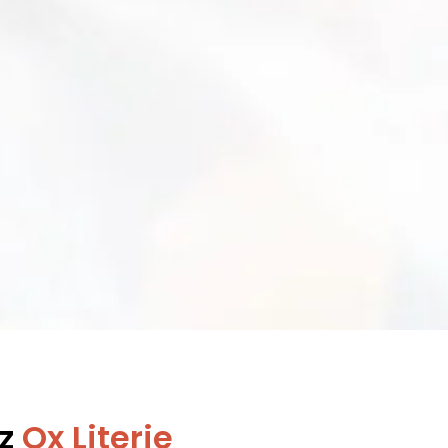
z
Ox Literie