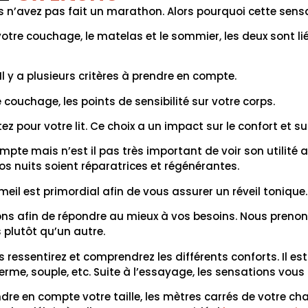
 n’avez pas fait un marathon. Alors pourquoi cette sensat
votre couchage, le matelas et le sommier, les deux sont liés
Il y a plusieurs critères à prendre en compte.
couchage, les points de sensibilité sur votre corps.
 pour votre lit. Ce choix a un impact sur le confort et 
r compte mais n’est il pas très important de voir son utili
vos nuits soient réparatrices et régénérantes.
meil est primordial afin de vous assurer un réveil tonique
ons afin de répondre au mieux à vos besoins. Nous preno
 plutôt qu’un autre.
us ressentirez et comprendrez les différents conforts. Il 
rme, souple, etc. Suite à l’essayage, les sensations vous
endre en compte votre taille, les mètres carrés de votre c